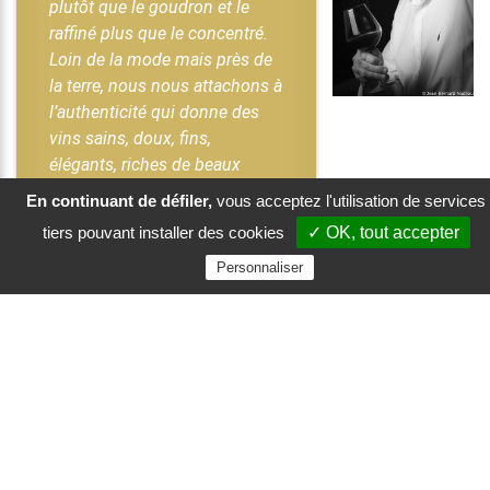
plutôt que le goudron et le
raffiné plus que le concentré.
Loin de la mode mais près de
la terre, nous nous attachons à
l’authenticité qui donne des
vins sains, doux, fins,
élégants, riches de beaux
arômes d’épices et de fruits »
En continuant de défiler,
vous acceptez l'utilisation de services
Jean-Yves & Michèle BECHET
tiers pouvant installer des cookies
✓ OK, tout accepter
Personnaliser
Taille du Vignoble :
22 Ha
Cépages :
Merlot 80 % -Cabernet Sauvignon 20%
Pays :
France, Région Bordelais
Appellation :
Cotes de Bourg.
Âge moyen :
de la vigne 25 ans en complantations